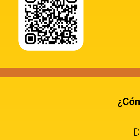
¿Cóm
D